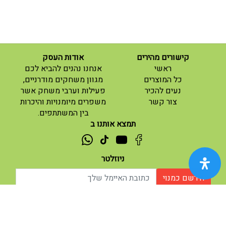
קישורים מהירים
אודות העסק
(current)
ראשי
אנחנו נהנים להביא לכם
(current)
כל המוצרים
מגוון משחקים מודרניים,
נעים להכיר
פעילות וערבי משחק אשר
(current)
צור קשר
משפרים מיומנויות והיכרות
בין המשתתפים.
תמצא אותנו ב
ניוזלטר
הירשם כמנוי
אודות |
תנאי שימוש |
| נגישות
© 2026 - מוח משחקים וחושבים.
מופעל ע"י ETX