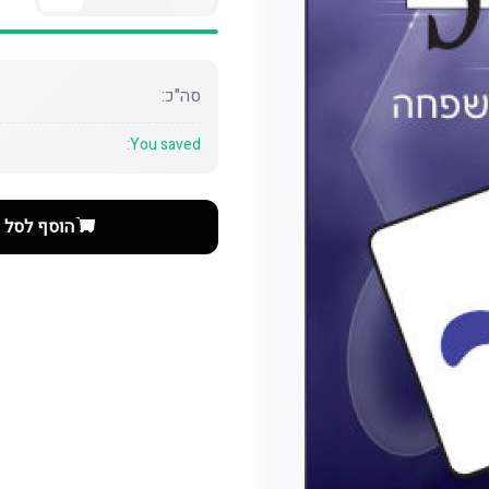
סה"כ:
You saved:
הוסף לסל