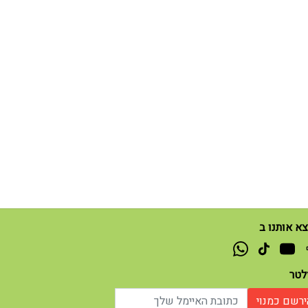
א אותנו ב
זלטר
ירשם כמנוי