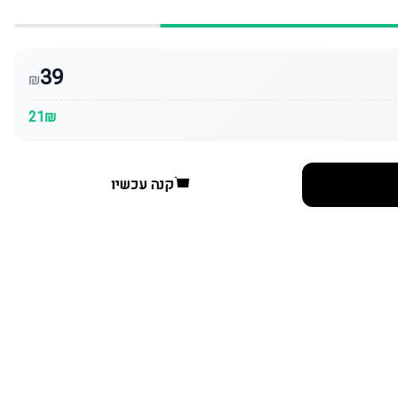
39
₪
21₪
קנה עכשיו