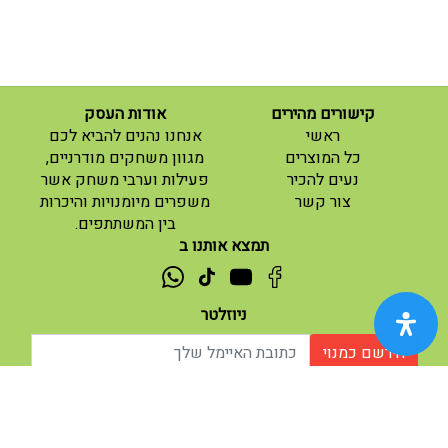
קישורים מהירים
אודות העסק
(current)
ראשי
אנחנו נהנים להביא לכם
(current)
כל המוצרים
מגוון משחקים מודרניים,
נעים להכיר
פעילות וערבי משחק אשר
(current)
צור קשר
משפרים מיומנויות והיכרות
בין המשתתפים.
תמצא אותנו ב
ניוזלטר
הירשם כמנוי
אודות |
תנאי שימוש |
| נגישות
© 2026 - מוח משחקים וחושבים.
מופעל ע"י ETX