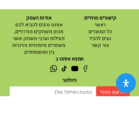
קישורים מהירים
אודות העסק
(current)
ראשי
אנחנו נהנים להביא לכם
(current)
כל המוצרים
מגוון משחקים מודרניים,
נעים להכיר
פעילות וערבי משחק אשר
(current)
צור קשר
משפרים מיומנויות והיכרות
בין המשתתפים.
תמצא אותנו ב
ניוזלטר
הירשם כמנוי
אודות |
תנאי שימוש |
| נגישות
© 2026 - מוח משחקים וחושבים.
מופעל ע"י ETX