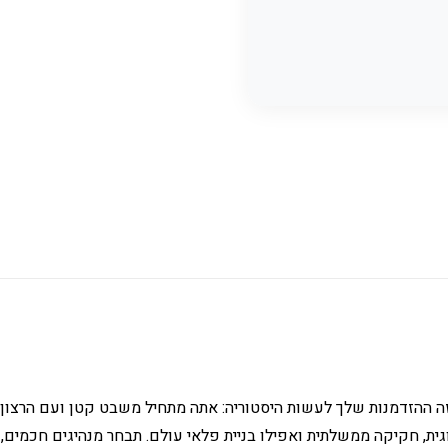
אסטרטגי גדול, ומהנחשבים - מדורג 7 בעולם! זה ההזדמנות שלך לעשות היסטוריה: אתה מתחיל 
גית, חקיקה ממשלתית ואפילו בניית פלאי עולם. תבחר מנהיגים חכמים