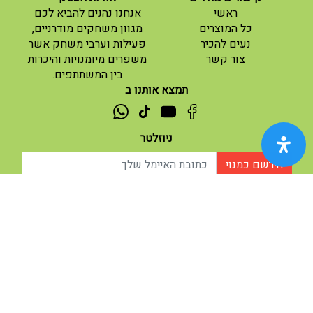
(current)
ראשי
אנחנו נהנים להביא לכם
(current)
כל המוצרים
מגוון משחקים מודרניים,
נעים להכיר
פעילות וערבי משחק אשר
(current)
צור קשר
משפרים מיומנויות והיכרות
בין המשתתפים.
תמצא אותנו ב
ניוזלטר
הירשם כמנוי
אודות |
תנאי שימוש |
| נגישות
© 2026 - מוח משחקים וחושבים.
מופעל ע"י ETX