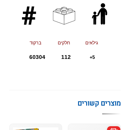
גילאי
ם
חלקי
ם
ברקוד
112 60304
5+
מוצרים קשורים
-40%