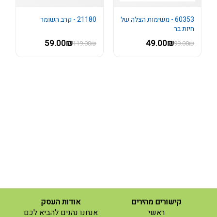
60353 - משימות הצלה של
21180 - קרב השומר
חיות בר
59.00₪
49.00₪
119.00₪
99.00₪
קישורים מהירים
אודות העסק
(current)
ראשי
אנחנו נהנים להביא לכם