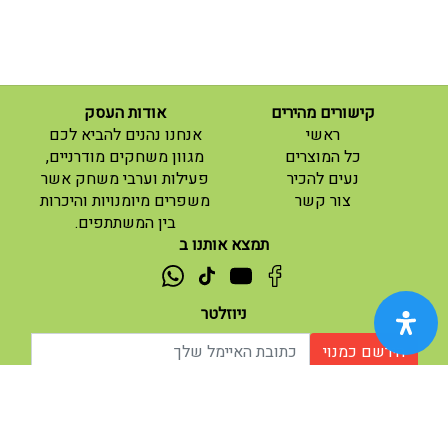
קישורים מהירים
אודות העסק
(current)
ראשי
אנחנו נהנים להביא לכם
(current)
כל המוצרים
מגוון משחקים מודרניים,
נעים להכיר
פעילות וערבי משחק אשר
(current)
צור קשר
משפרים מיומנויות והיכרות
בין המשתתפים.
תמצא אותנו ב
ניוזלטר
הירשם כמנוי
אודות |
תנאי שימוש |
| נגישות
© 2026 - מוח משחקים וחושבים.
מופעל ע"י ETX