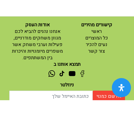
קישורים מהירים
אודות העסק
(current)
ראשי
אנחנו נהנים להביא לכם
(current)
כל המוצרים
מגוון משחקים מודרניים,
נעים להכיר
פעילות וערבי משחק אשר
(current)
צור קשר
משפרים מיומנויות והיכרות
בין המשתתפים.
תמצא אותנו ב
ניוזלטר
הירשם כמנוי
אודות |
תנאי שימוש |
| נגישות
© 2026 - מוח משחקים וחושבים.
מופעל ע"י ETX