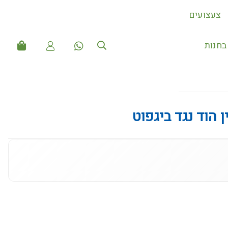
צעצועים
חנות
 הוד נגד ביגפוט