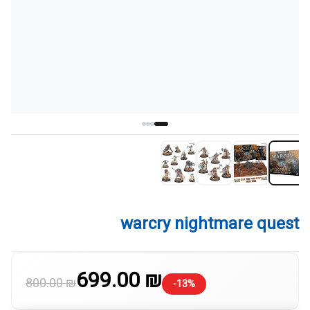
warcry nightmare quest
699.00 ₪
800.00 ₪
-13%