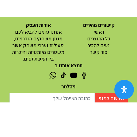
קישורים מהירים
אודות העסק
(current)
ראשי
אנחנו נהנים להביא לכם
(current)
כל המוצרים
מגוון משחקים מודרניים,
נעים להכיר
פעילות וערבי משחק אשר
(current)
צור קשר
משפרים מיומנויות והיכרות
בין המשתתפים.
תמצא אותנו ב
ניוזלטר
הירשם כמנוי
אודות |
תנאי שימוש |
| נגישות
© 2026 - מוח משחקים וחושבים.
מופעל ע"י ETX