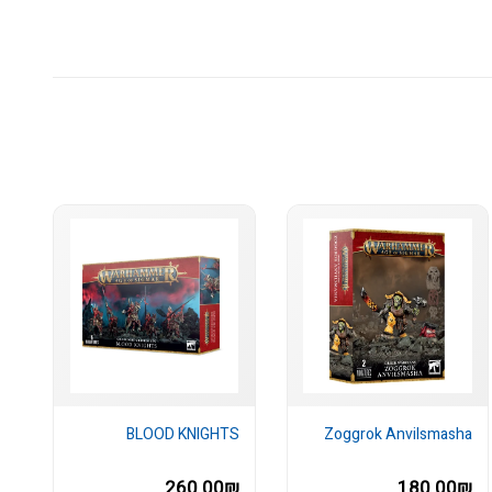
BLOOD KNIGHTS
Zoggrok Anvilsmasha
260.00₪
180.00₪