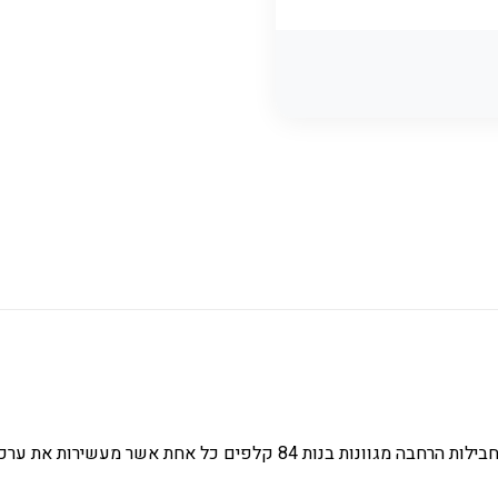
 את ערכות הבסיס של דיקסיט ו/או דיקסיט אודיסאה.