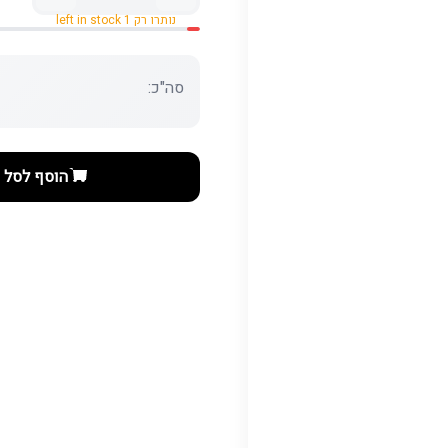
נותרו רק 1 left in stock
סה"כ:
הוסף לסל