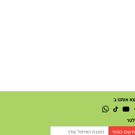
א אותנו ב
זלטר
ירשם כמנוי