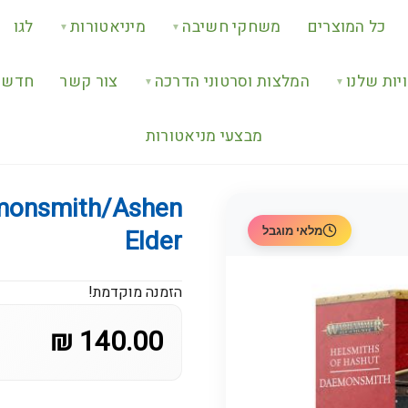
כל המוצרים
משחקי חשיבה
מיניאטורות
לגו
▼
▼
יות שלנו
המלצות וסרטוני הדרכה
צור קשר
חדש ב
▼
▼
מבצעי מניאטורות
monsmith/Ashen
מלאי מוגבל
Elder
הזמנה מוקדמת!
140.00 ₪