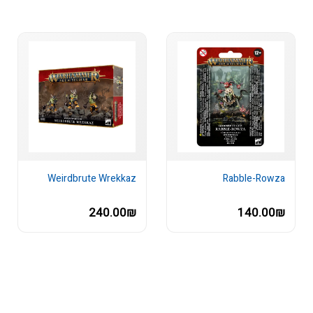
Weirdbrute Wrekkaz
Rabble-Rowza
240.00₪
140.00₪