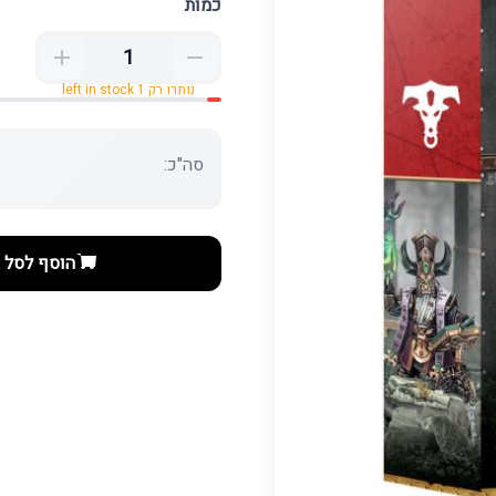
כמות
נותרו רק 1 left in stock
סה"כ:
הוסף לסל