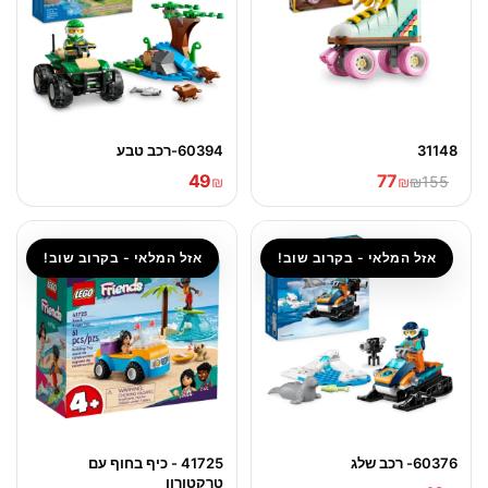
31148
60394-רכב טבע
49
77
₪
₪
₪155
אזל המלאי - בקרוב שוב!
אזל המלאי - בקרוב שוב!
60376- רכב שלג
41725 - כיף בחוף עם
טרקטורון