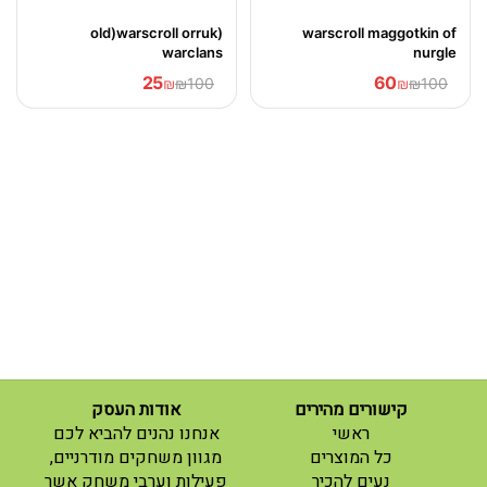
(old)warscroll orruk
warscroll maggotkin of
warclans
nurgle
25
60
₪
₪100
₪
₪100
קישורים מהירים
אודות העסק
(current)
ראשי
אנחנו נהנים להביא לכם
(current)
כל המוצרים
מגוון משחקים מודרניים,
נעים להכיר
פעילות וערבי משחק אשר