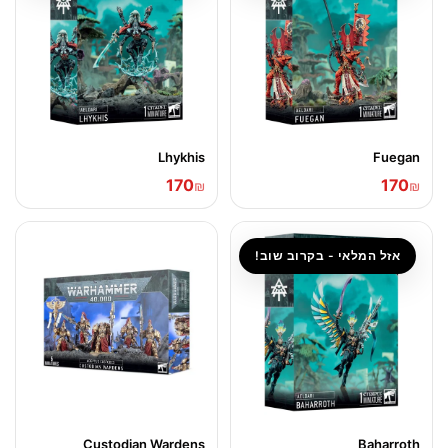
Lhykhis
Fuegan
170
170
₪
₪
אזל המלאי - בקרוב שוב!
Custodian Wardens
Baharroth