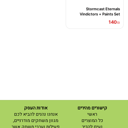
Stormcast Eternals
Vindictors + Paints Set
140
₪
קישורים מהירים
אודות העסק
(current)
ראשי
אנחנו נהנים להביא לכם
(current)
כל המוצרים
מגוון משחקים מודרניים,
נעים להכיר
פעילות וערבי משחק אשר