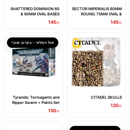
SHATTERED DOMINION 60
SECTOR IMPERIALIS 60MM
& 90MM OVAL BASES
ROUND, 75MM OVAL &
90MM OVAL BASES
145
145
₪
₪
אזל המלאי - בקרוב שוב!
Tyranids: Termagants and
CITADEL SKULLS
Ripper Swarm + Paints Set
120
₪
150
₪