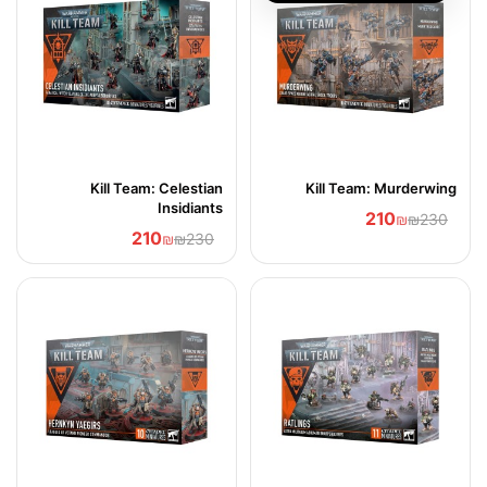
Kill Team: Celestian
Kill Team: Murderwing
Insidiants
210
₪
₪230
210
₪
₪230