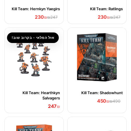
Kill Team: Hernkyn Yaegirs
Kill Team: Ratlings
230
230
₪
₪247
₪
₪247
אזל המלאי - בקרוב שוב!
Kill Team: Hearthkyn
Kill Team: Shadowhunt
Salvagers
450
₪
₪490
247
₪