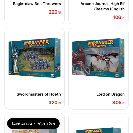
Eagle-claw Bolt Throwers
Arcane Journal: High Elf
Realms (English)
220
₪
106
₪
Swordmasters of Hoeth
Lord on Dragon
320
305
₪
₪
אזל המלאי - בקרוב שוב!