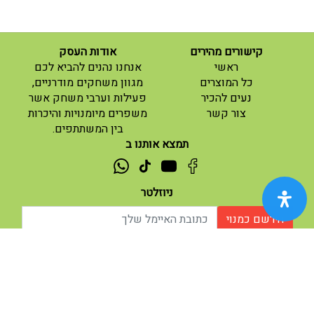
קישורים מהירים
אודות העסק
(current)
ראשי
אנחנו נהנים להביא לכם
(current)
כל המוצרים
מגוון משחקים מודרניים,
נעים להכיר
פעילות וערבי משחק אשר
(current)
צור קשר
משפרים מיומנויות והיכרות
בין המשתתפים.
תמצא אותנו ב
ניוזלטר
הירשם כמנוי
אודות |
תנאי שימוש |
| נגישות
© 2026 - מוח משחקים וחושבים.
מופעל ע"י ETX