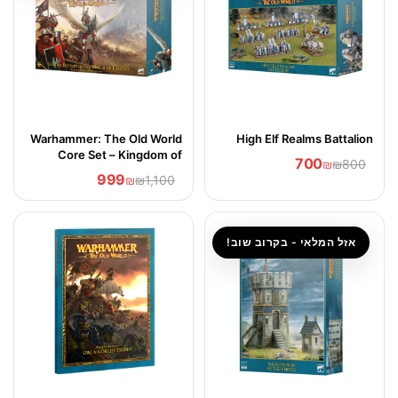
Warhammer: The Old World
High Elf Realms Battalion
Core Set – Kingdom of
700
₪
₪800
Bretonnia Edition
999
₪
₪1,100
אזל המלאי - בקרוב שוב!