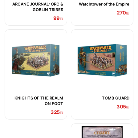
ARCANE JOURNAL: ORC &
Watchtower of the Empire
GOBLIN TRIBES
270
₪
99
₪
KNIGHTS OF THE REALM
TOMB GUARD
ON FOOT
305
₪
325
₪