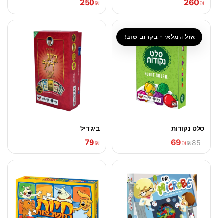
250
260
₪
₪
אזל המלאי - בקרוב שוב!
סלט נקודות
ביג דיל
79
69
₪
₪
₪85