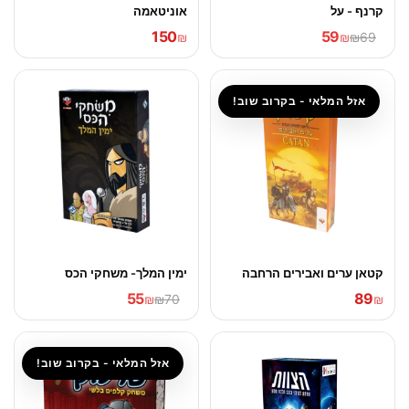
קרנף - על
אוניטאמה
150
59
₪
₪
₪69
אזל המלאי - בקרוב שוב!
קטאן ערים ואבירים הרחבה
ימין המלך- משחקי הכס
55
89
₪
₪70
₪
אזל המלאי - בקרוב שוב!