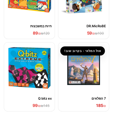
DR.MicRoBE
חיות במשבצות
89
59
₪
₪120
₪
₪100
אזל המלאי - בקרוב שוב!
7 הפלאים
Q bitz ex
99
185
₪
₪145
₪