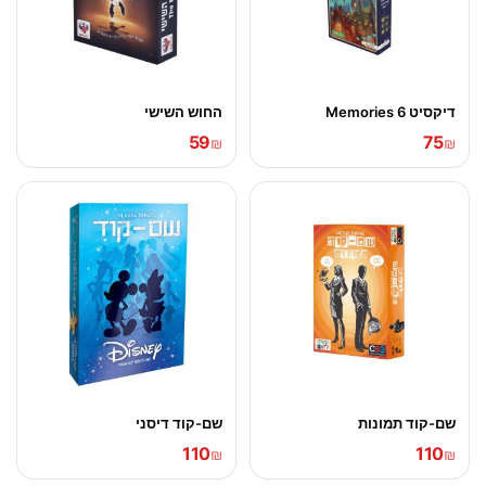
דיקסיט 6 Memories
החוש השישי
59
75
₪
₪
שם-קוד תמונות
שם-קוד דיסני
110
110
₪
₪