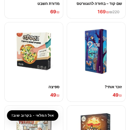
שם קוד – בחזרה להוגוורטס
מדורת השבט
69
169
₪
₪
₪220
זוכר אותי?
ספיצה
49
49
₪
₪
אזל המלאי - בקרוב שוב!