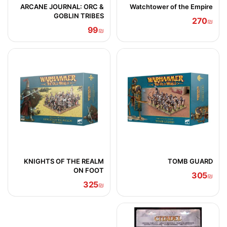
ARCANE JOURNAL: ORC &
Watchtower of the Empire
GOBLIN TRIBES
270
₪
99
₪
KNIGHTS OF THE REALM
TOMB GUARD
ON FOOT
305
₪
325
₪