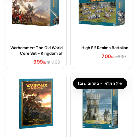
Warhammer: The Old World
High Elf Realms Battalion
Core Set – Kingdom of
700
₪
₪800
Bretonnia Edition
999
₪
₪1,100
אזל המלאי - בקרוב שוב!