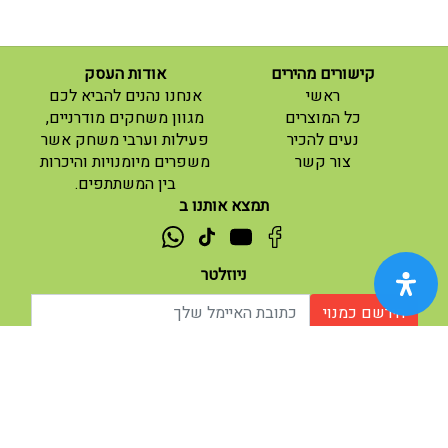
קישורים מהירים
אודות העסק
(current)
ראשי
אנחנו נהנים להביא לכם
(current)
כל המוצרים
מגוון משחקים מודרניים,
נעים להכיר
פעילות וערבי משחק אשר
(current)
צור קשר
משפרים מיומנויות והיכרות
בין המשתתפים.
תמצא אותנו ב
ניוזלטר
הירשם כמנוי
אודות |
תנאי שימוש |
| נגישות
© 2026 - מוח משחקים וחושבים.
מופעל ע"י ETX