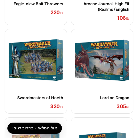
Eagle-claw Bolt Throwers
Arcane Journal: High Elf
Realms (English)
220
₪
106
₪
Swordmasters of Hoeth
Lord on Dragon
320
305
₪
₪
אזל המלאי - בקרוב שוב!