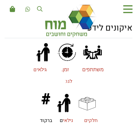
איקונים לידע
.
.
ם
משתתפי
ם זמן. גילאי
לגו:
#
חלקי
ם
גילאי
ם ברקוד