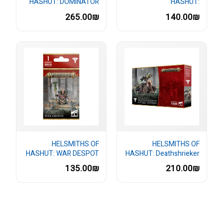
HASHUT: DOMINATOR
HASHUT:
ENGINE
Daemonsmith/Ashen
265.00₪
140.00₪
Elder
HELSMITHS OF
HELSMITHS OF
HASHUT: WAR DESPOT
HASHUT: Deathshrieker
Rocket Battery...
135.00₪
210.00₪