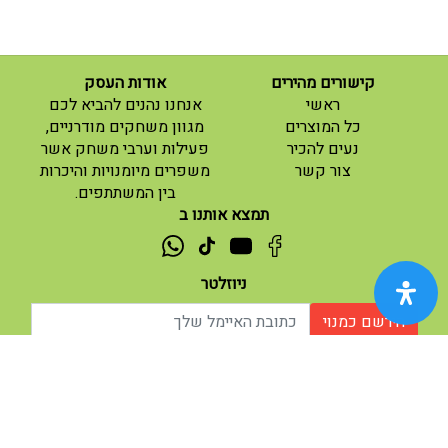
קישורים מהירים
אודות העסק
(current)
ראשי
אנחנו נהנים להביא לכם
(current)
כל המוצרים
מגוון משחקים מודרניים,
נעים להכיר
פעילות וערבי משחק אשר
(current)
צור קשר
משפרים מיומנויות והיכרות
בין המשתתפים.
תמצא אותנו ב
ניוזלטר
הירשם כמנוי
אודות |
תנאי שימוש |
| נגישות
© 2026 - מוח משחקים וחושבים.
מופעל ע"י ETX