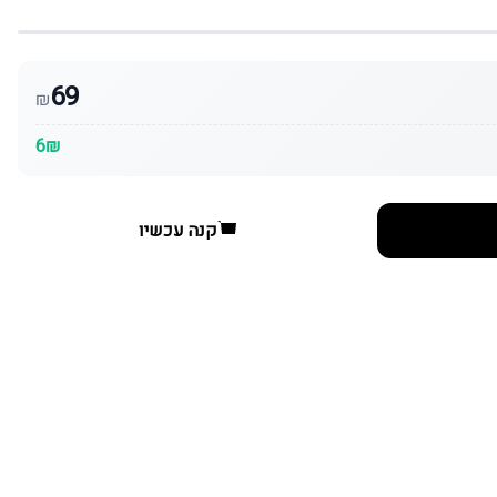
69
₪
6₪
קנה עכשיו