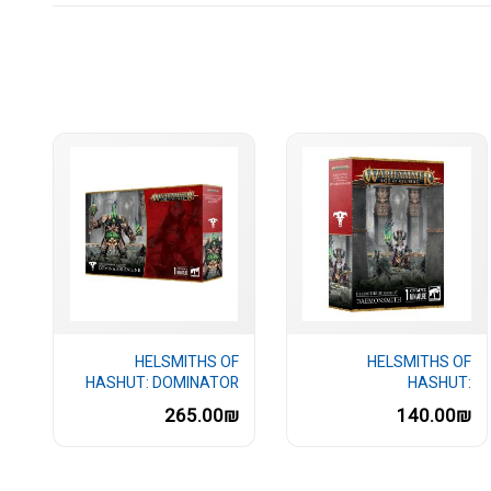
HELSMITHS OF
HELSMITHS OF
HASHUT: DOMINATOR
HASHUT:
ENGINE
Daemonsmith/Ashen
265.00₪
140.00₪
Elder