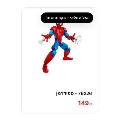
אזל המלאי - בקרוב שוב!
76226 - ספידרמן
149
₪