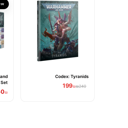
אזל
 and
Codex: Tyranids
 Set
199
₪
₪240
50
₪