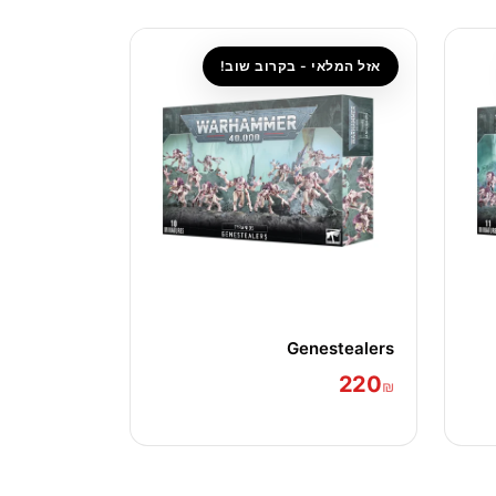
אזל המלאי - בקרוב שוב!
Genestealers
220
₪