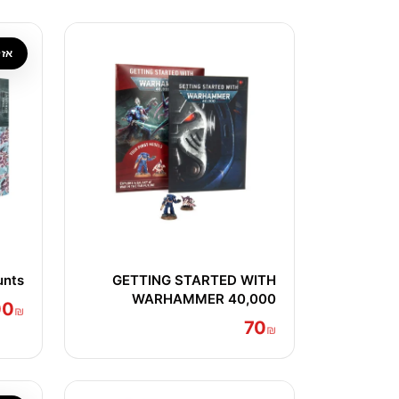
אזל
nts
GETTING STARTED WITH
WARHAMMER 40,000
00
₪
70
₪