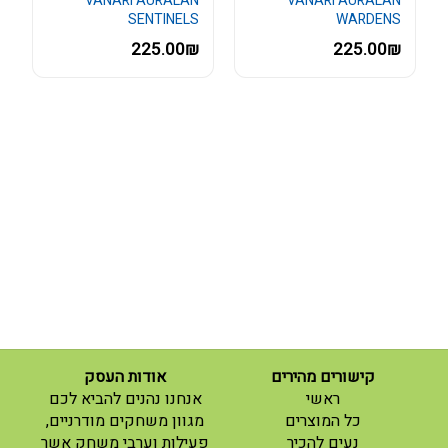
VANARI AURALAN
VANARI AURALAN
SENTINELS
WARDENS
225.00₪
225.00₪
קישורים מהירים
אודות העסק
(current)
ראשי
אנחנו נהנים להביא לכם
(current)
כל המוצרים
מגוון משחקים מודרניים,
נעים להכיר
פעילות וערבי משחק אשר