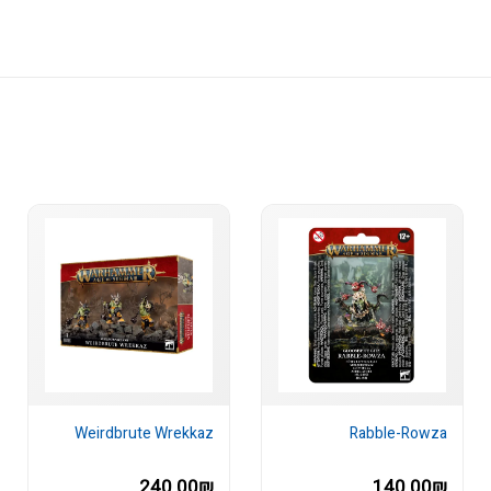
Weirdbrute Wrekkaz
Rabble-Rowza
240.00₪
140.00₪