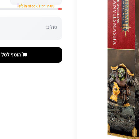
נותרו רק 1 left in stock
סה"כ:
הוסף לסל