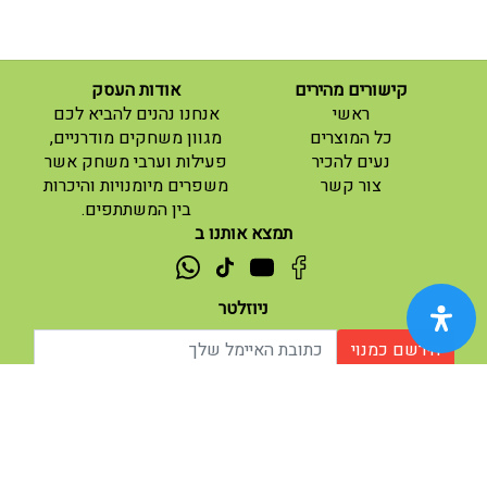
קישורים מהירים
אודות העסק
(current)
ראשי
אנחנו נהנים להביא לכם
(current)
כל המוצרים
מגוון משחקים מודרניים,
נעים להכיר
פעילות וערבי משחק אשר
(current)
צור קשר
משפרים מיומנויות והיכרות
בין המשתתפים.
תמצא אותנו ב
ניוזלטר
הירשם כמנוי
אודות |
תנאי שימוש |
| נגישות
© 2026 - מוח משחקים וחושבים.
מופעל ע"י ETX