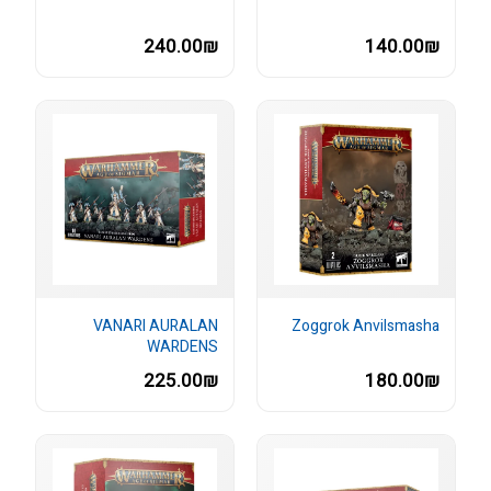
240.00₪
140.00₪
VANARI AURALAN
Zoggrok Anvilsmasha
WARDENS
225.00₪
180.00₪