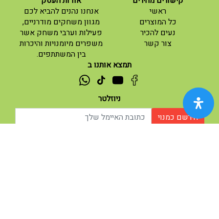
קישורים מהירים
אודות העסק
(current)
ראשי
אנחנו נהנים להביא לכם
(current)
כל המוצרים
מגוון משחקים מודרניים,
נעים להכיר
פעילות וערבי משחק אשר
(current)
צור קשר
משפרים מיומנויות והיכרות
בין המשתתפים.
תמצא אותנו ב
ניוזלטר
הירשם כמנוי
אודות |
תנאי שימוש |
| נגישות
© 2026 - מוח משחקים וחושבים.
מופעל ע"י ETX