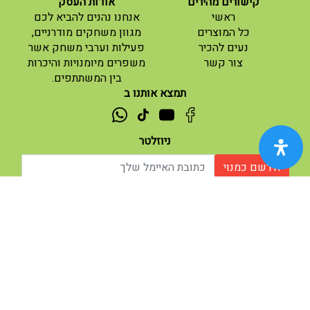
קישורים מהירים
אודות העסק
(current)
ראשי
אנחנו נהנים להביא לכם
(current)
כל המוצרים
מגוון משחקים מודרניים,
נעים להכיר
פעילות וערבי משחק אשר
(current)
צור קשר
משפרים מיומנויות והיכרות
בין המשתתפים.
תמצא אותנו ב
ניוזלטר
הירשם כמנוי
אודות |
תנאי שימוש |
| נגישות
© 2026 - מוח משחקים וחושבים.
מופעל ע"י ETX