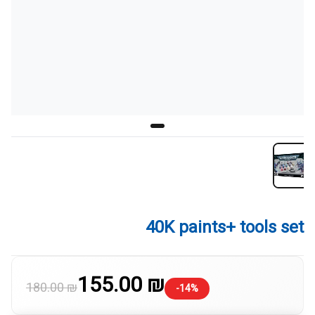
40K paints+ tools set
155.00 ₪
180.00 ₪
-14%