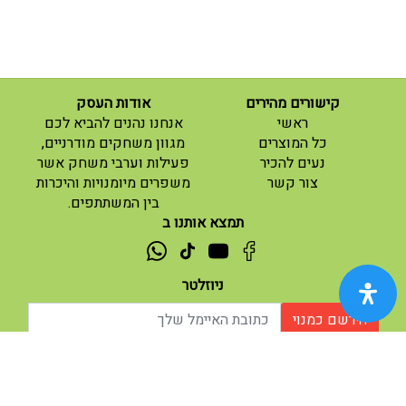
קישורים מהירים
אודות העסק
(current)
ראשי
אנחנו נהנים להביא לכם
(current)
כל המוצרים
מגוון משחקים מודרניים,
נעים להכיר
פעילות וערבי משחק אשר
(current)
צור קשר
משפרים מיומנויות והיכרות
בין המשתתפים.
תמצא אותנו ב
ניוזלטר
הירשם כמנוי
אודות |
תנאי שימוש |
| נגישות
© 2026 - מוח משחקים וחושבים.
מופעל ע"י ETX