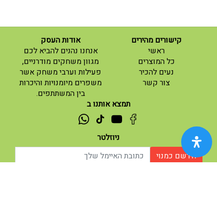
קישורים מהירים
אודות העסק
(current)
ראשי
אנחנו נהנים להביא לכם
(current)
כל המוצרים
מגוון משחקים מודרניים,
נעים להכיר
פעילות וערבי משחק אשר
(current)
צור קשר
משפרים מיומנויות והיכרות
בין המשתתפים.
תמצא אותנו ב
ניוזלטר
הירשם כמנוי
אודות |
תנאי שימוש |
| נגישות
© 2026 - מוח משחקים וחושבים.
מופעל ע"י ETX