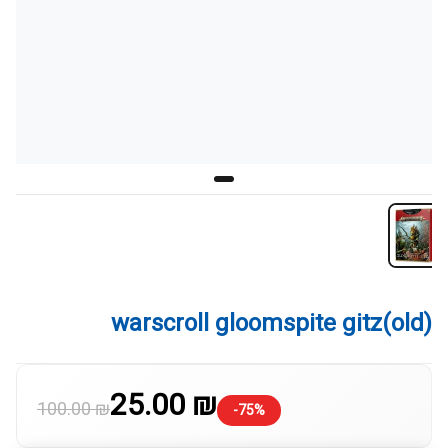
(old)warscroll gloomspite gitz
25.00 ₪
100.00 ₪
-75%