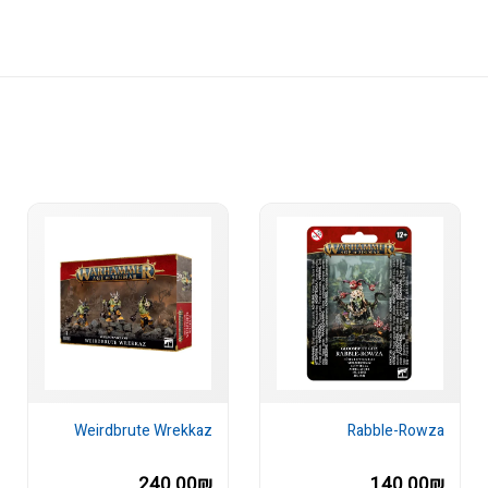
Weirdbrute Wrekkaz
Rabble-Rowza
240.00₪
140.00₪