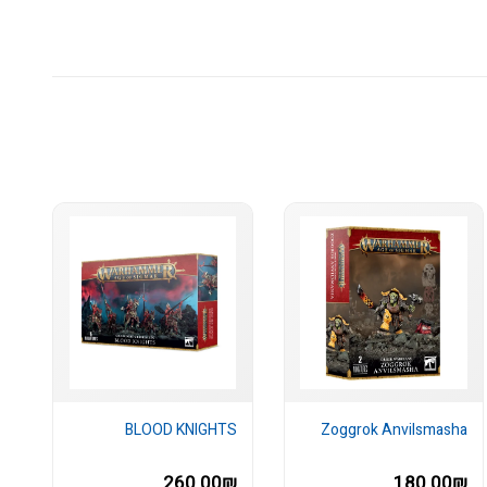
BLOOD KNIGHTS
Zoggrok Anvilsmasha
260.00₪
180.00₪