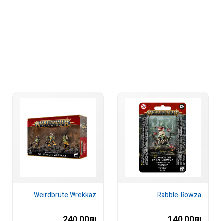
Weirdbrute Wrekkaz
Rabble-Rowza
240.00₪
140.00₪