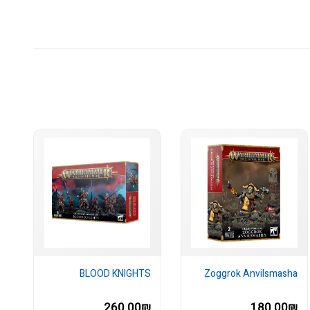
BLOOD KNIGHTS
Zoggrok Anvilsmasha
260.00₪
180.00₪