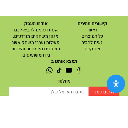
קישורים מהירים
אודות העסק
(current)
ראשי
אנחנו נהנים להביא לכם
(current)
כל המוצרים
מגוון משחקים מודרניים,
נעים להכיר
פעילות וערבי משחק אשר
(current)
צור קשר
משפרים מיומנויות והיכרות
בין המשתתפים.
תמצא אותנו ב
ניוזלטר
הירשם כמנוי
אודות |
תנאי שימוש |
| נגישות
© 2026 - מוח משחקים וחושבים.
מופעל ע"י ETX