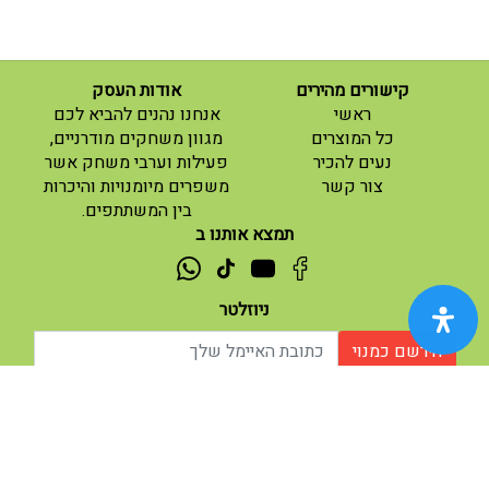
קישורים מהירים
אודות העסק
(current)
ראשי
אנחנו נהנים להביא לכם
(current)
כל המוצרים
מגוון משחקים מודרניים,
נעים להכיר
פעילות וערבי משחק אשר
(current)
צור קשר
משפרים מיומנויות והיכרות
בין המשתתפים.
תמצא אותנו ב
ניוזלטר
הירשם כמנוי
אודות |
תנאי שימוש |
| נגישות
© 2026 - מוח משחקים וחושבים.
מופעל ע"י ETX