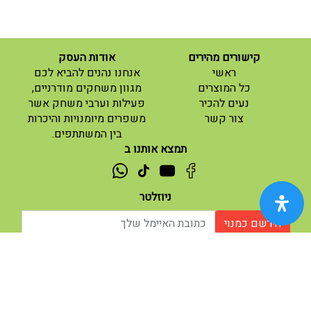
קישורים מהירים
אודות העסק
(current)
ראשי
אנחנו נהנים להביא לכם
(current)
כל המוצרים
מגוון משחקים מודרניים,
נעים להכיר
פעילות וערבי משחק אשר
(current)
צור קשר
משפרים מיומנויות והיכרות
בין המשתתפים.
תמצא אותנו ב
ניוזלטר
הירשם כמנוי
אודות |
תנאי שימוש |
| נגישות
© 2026 - מוח משחקים וחושבים.
מופעל ע"י ETX