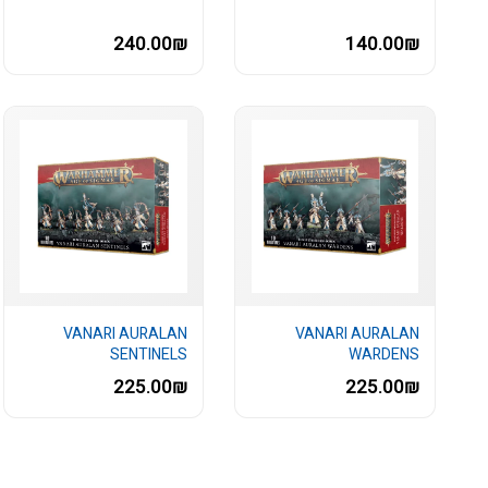
240.00₪
140.00₪
VANARI AURALAN
VANARI AURALAN
SENTINELS
WARDENS
225.00₪
225.00₪