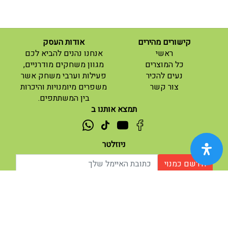
קישורים מהירים
אודות העסק
(current)
ראשי
אנחנו נהנים להביא לכם
(current)
כל המוצרים
מגוון משחקים מודרניים,
נעים להכיר
פעילות וערבי משחק אשר
(current)
צור קשר
משפרים מיומנויות והיכרות
בין המשתתפים.
תמצא אותנו ב
ניוזלטר
הירשם כמנוי
אודות |
תנאי שימוש |
| נגישות
© 2026 - מוח משחקים וחושבים.
מופעל ע"י ETX