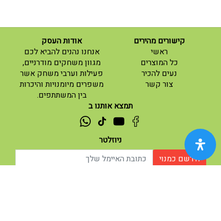
קישורים מהירים
אודות העסק
(current)
ראשי
אנחנו נהנים להביא לכם
(current)
כל המוצרים
מגוון משחקים מודרניים,
נעים להכיר
פעילות וערבי משחק אשר
(current)
צור קשר
משפרים מיומנויות והיכרות
בין המשתתפים.
תמצא אותנו ב
ניוזלטר
הירשם כמנוי
אודות |
תנאי שימוש |
| נגישות
© 2026 - מוח משחקים וחושבים.
מופעל ע"י ETX