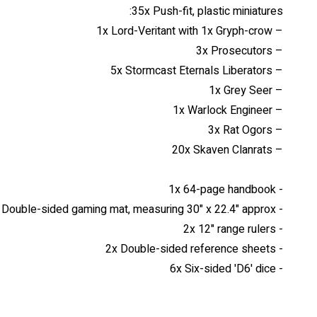
35x Push-fit, plastic miniatures:
– 1x Lord-Veritant with 1x Gryph-crow
– 3x Prosecutors
– 5x Stormcast Eternals Liberators
– 1x Grey Seer
– 1x Warlock Engineer
– 3x Rat Ogors
– 20x Skaven Clanrats
- 1x 64-page handbook
- 1x Double-sided gaming mat, measuring 30" x 22.4" approx.
- 2x 12" range rulers
- 2x Double-sided reference sheets
- 6x Six-sided 'D6' dice