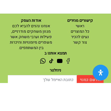
קישורים מהירים
אודות העסק
(current)
ראשי
אנחנו נהנים להביא לכם
(current)
כל המוצרים
מגוון משחקים מודרניים,
נעים להכיר
פעילות וערבי משחק אשר
(current)
צור קשר
משפרים מיומנויות והיכרות
בין המשתתפים.
תמצא אותנו ב
ניוזלטר
הירשם כמנוי
אודות |
תנאי שימוש |
| נגישות
© 2026 - מוח משחקים וחושבים.
מופעל ע"י ETX