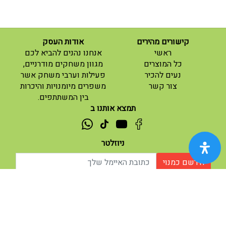
קישורים מהירים
אודות העסק
(current)
ראשי
אנחנו נהנים להביא לכם
(current)
כל המוצרים
מגוון משחקים מודרניים,
נעים להכיר
פעילות וערבי משחק אשר
(current)
צור קשר
משפרים מיומנויות והיכרות
בין המשתתפים.
תמצא אותנו ב
ניוזלטר
הירשם כמנוי
אודות |
תנאי שימוש |
| נגישות
© 2026 - מוח משחקים וחושבים.
מופעל ע"י ETX