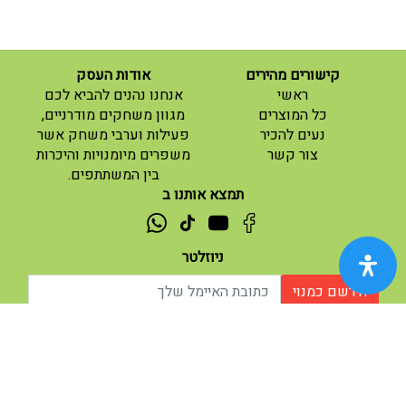
קישורים מהירים
אודות העסק
(current)
ראשי
אנחנו נהנים להביא לכם
(current)
כל המוצרים
מגוון משחקים מודרניים,
נעים להכיר
פעילות וערבי משחק אשר
(current)
צור קשר
משפרים מיומנויות והיכרות
בין המשתתפים.
תמצא אותנו ב
ניוזלטר
הירשם כמנוי
אודות |
תנאי שימוש |
| נגישות
© 2026 - מוח משחקים וחושבים.
מופעל ע"י ETX